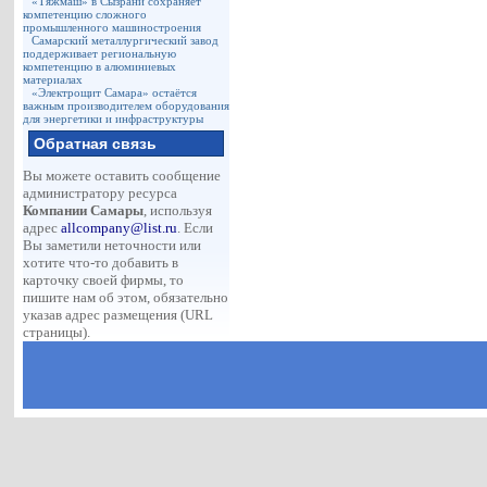
«Тяжмаш» в Сызрани сохраняет
компетенцию сложного
промышленного машиностроения
Самарский металлургический завод
поддерживает региональную
компетенцию в алюминиевых
материалах
«Электрощит Самара» остаётся
важным производителем оборудования
для энергетики и инфраструктуры
Обратная связь
Вы можете оставить сообщение
администратору ресурса
Компании Самары
, используя
адрес
allcompany@list.ru
. Если
Вы заметили неточности или
хотите что-то добавить в
карточку своей фирмы, то
пишите нам об этом, обязательно
указав адрес размещения (URL
страницы).