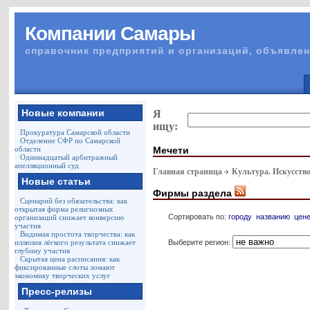
Компании Самары
справочник предприятий и организаций, объявлен
Новые компании
Я
ищу:
Прокуратура Самарской области
Отделение СФР по Самарской
Мечети
области
Одиннадцатый арбитражный
апелляционный суд
Главная страница
Культура. Искусство
Новые статьи
Фирмы раздела
Сценарий без обязательства: как
открытая форма религиозных
Сортировать по:
городу
названию
цен
организаций снижает конверсию
участия
Видимая простота творчества: как
Выберите регион:
иллюзия лёгкого результата снижает
глубину участия
Скрытая цена расписания: как
фиксированные слоты ломают
экономику творческих услуг
Пресс-релизы