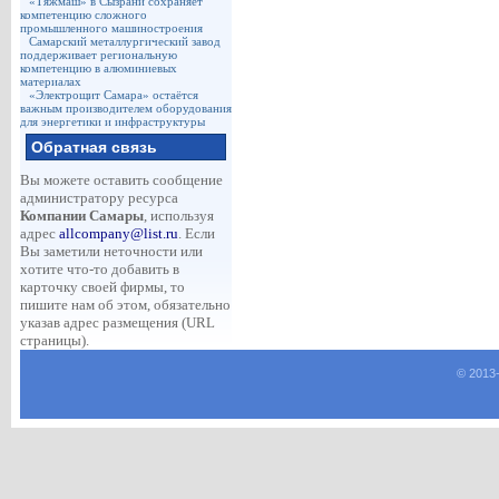
«Тяжмаш» в Сызрани сохраняет
компетенцию сложного
промышленного машиностроения
Самарский металлургический завод
поддерживает региональную
компетенцию в алюминиевых
материалах
«Электрощит Самара» остаётся
важным производителем оборудования
для энергетики и инфраструктуры
Обратная связь
Вы можете оставить сообщение
администратору ресурса
Компании Самары
, используя
адрес
allcompany@list.ru
. Если
Вы заметили неточности или
хотите что-то добавить в
карточку своей фирмы, то
пишите нам об этом, обязательно
указав адрес размещения (URL
страницы).
© 2013