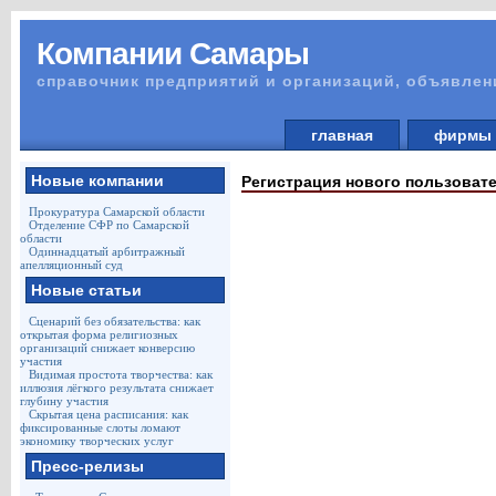
Компании Самары
справочник предприятий и организаций, объявлен
главная
фирм
Новые компании
Регистрация нового пользоват
Прокуратура Самарской области
Отделение СФР по Самарской
области
Одиннадцатый арбитражный
апелляционный суд
Новые статьи
Сценарий без обязательства: как
открытая форма религиозных
организаций снижает конверсию
участия
Видимая простота творчества: как
иллюзия лёгкого результата снижает
глубину участия
Скрытая цена расписания: как
фиксированные слоты ломают
экономику творческих услуг
Пресс-релизы