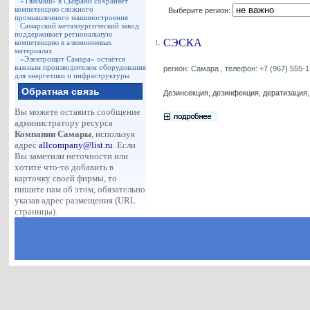
«Тяжмаш» в Сызрани сохраняет
компетенцию сложного
Выберите регион:
промышленного машиностроения
Самарский металлургический завод
поддерживает региональную
СЭСКА
компетенцию в алюминиевых
1.
материалах
«Электрощит Самара» остаётся
важным производителем оборудования
регион: Самара , телефон: +7 (967) 555-17
для энергетики и инфраструктуры
Обратная связь
Дезинсекция, дезинфекция, дератизация,
Вы можете оставить сообщение
администратору ресурса
Компании Самары
, используя
адрес
allcompany@list.ru
. Если
Вы заметили неточности или
хотите что-то добавить в
карточку своей фирмы, то
пишите нам об этом, обязательно
указав адрес размещения (URL
страницы).