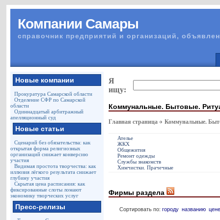
Компании Самары
справочник предприятий и организаций, объявлен
Новые компании
Я
ищу:
Прокуратура Самарской области
Отделение СФР по Самарской
Коммунальные. Бытовые. Риту
области
Одиннадцатый арбитражный
апелляционный суд
Главная страница
Коммунальные. Быто
Новые статьи
Ателье
Сценарий без обязательства: как
ЖКХ
открытая форма религиозных
Общежития
организаций снижает конверсию
Ремонт одежды
участия
Службы знакомств
Видимая простота творчества: как
Химчистки. Прачечные
иллюзия лёгкого результата снижает
глубину участия
Скрытая цена расписания: как
фиксированные слоты ломают
Фирмы раздела
экономику творческих услуг
Пресс-релизы
Сортировать по:
городу
названию
цен