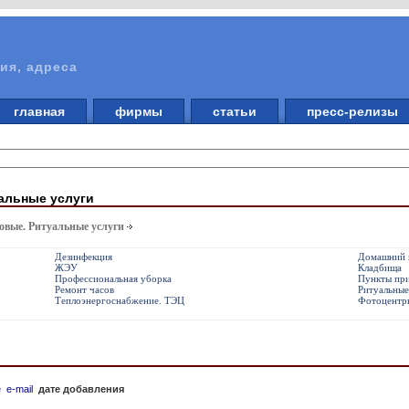
ия, адреса
главная
фирмы
статьи
пресс-релизы
альные услуги
вые. Ритуальные услуги
Дезинфекция
Домашний 
ЖЭУ
Кладбища
Профессиональная уборка
Пункты пр
Ремонт часов
Ритуальные
Теплоэнергоснабжение. ТЭЦ
Фотоцентр
е
e-mail
дате добавления