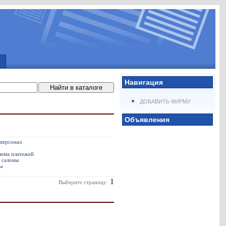
Навигация
ДОБАВИТЬ ФИРМУ
Объявления
персонал
иема платежей
 салоны
ы
1
Выберите страницу: