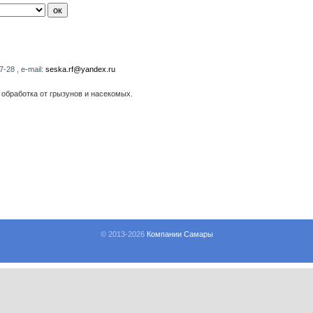
-28 , e-mail:
seska.rf@yandex.ru
 обработка от грызунов и насекомых.
© 2013-
2026
Компании Самары