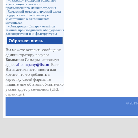
«Тяжмаш» в Сызрани сохраняет
компетенцию сложного
промышленного машиностроения
Самарский металлургический завод
поддерживает региональную
компетенцию в алюминиевых
материалах
«Электрощит Самара» остаётся
важным производителем оборудования
для энергетики и инфраструктуры
Обратная связь
Вы можете оставить сообщение
администратору ресурса
Компании Самары
, используя
адрес
allcompany@list.ru
. Если
Вы заметили неточности или
хотите что-то добавить в
карточку своей фирмы, то
пишите нам об этом, обязательно
указав адрес размещения (URL
страницы).
© 2013