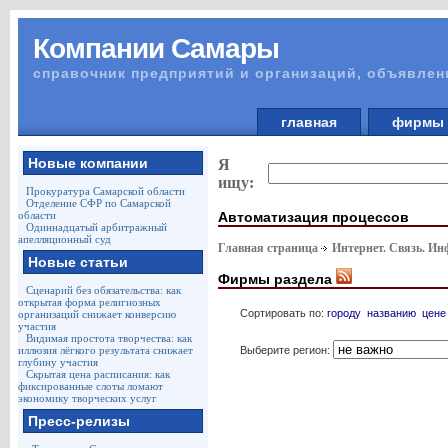
Компании Самары
справочник предприятий и организаций, объявлен
главная
фирм
Новые компании
Я
ищу:
Прокуратура Самарской области
Отделение СФР по Самарской
Автоматизация процессов
области
Одиннадцатый арбитражный
апелляционный суд
Главная страница
Интернет. Связь. И
Новые статьи
Фирмы раздела
Сценарий без обязательства: как
открытая форма религиозных
Сортировать по:
городу
названию
цене
организаций снижает конверсию
участия
Видимая простота творчества: как
Выберите регион:
иллюзия лёгкого результата снижает
глубину участия
Скрытая цена расписания: как
фиксированные слоты ломают
экономику творческих услуг
Пресс-релизы