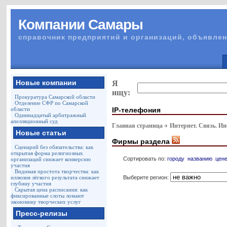
Компании Самары
справочник предприятий и организаций, объявлен
Новые компании
Я
ищу:
Прокуратура Самарской области
Отделение СФР по Самарской
IP-телефония
области
Одиннадцатый арбитражный
апелляционный суд
Главная страница
Интернет. Связь. И
Новые статьи
Фирмы раздела
Сценарий без обязательства: как
открытая форма религиозных
Сортировать по:
городу
названию
цен
организаций снижает конверсию
участия
Видимая простота творчества: как
Выберите регион:
иллюзия лёгкого результата снижает
глубину участия
Скрытая цена расписания: как
фиксированные слоты ломают
экономику творческих услуг
Пресс-релизы