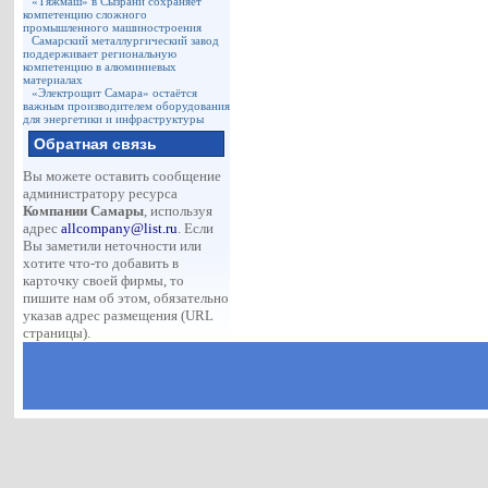
«Тяжмаш» в Сызрани сохраняет
компетенцию сложного
промышленного машиностроения
Самарский металлургический завод
поддерживает региональную
компетенцию в алюминиевых
материалах
«Электрощит Самара» остаётся
важным производителем оборудования
для энергетики и инфраструктуры
Обратная связь
Вы можете оставить сообщение
администратору ресурса
Компании Самары
, используя
адрес
allcompany@list.ru
. Если
Вы заметили неточности или
хотите что-то добавить в
карточку своей фирмы, то
пишите нам об этом, обязательно
указав адрес размещения (URL
страницы).