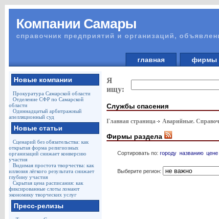
Компании Самары
справочник предприятий и организаций, объявлен
главная
фирм
Новые компании
Я
ищу:
Прокуратура Самарской области
Отделение СФР по Самарской
Службы спасения
области
Одиннадцатый арбитражный
апелляционный суд
Главная страница
Аварийные. Справоч
Новые статьи
Фирмы раздела
Сценарий без обязательства: как
открытая форма религиозных
Сортировать по:
городу
названию
цене
организаций снижает конверсию
участия
Видимая простота творчества: как
Выберите регион:
иллюзия лёгкого результата снижает
глубину участия
Скрытая цена расписания: как
фиксированные слоты ломают
экономику творческих услуг
Пресс-релизы