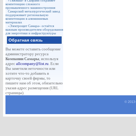
«Тяжмаш» в Сызрани сохраняет
компетенцию сложного
промышленного машиностроения
Самарский металлургический завод
поддерживает региональную
компетенцию в алюминиевых
материалах
«Электрощит Самара» остаётся
важным производителем оборудования
для энергетики и инфраструктуры
Обратная связь
Вы можете оставить сообщение
администратору ресурса
Компании Самары
, используя
адрес
allcompany@list.ru
. Если
Вы заметили неточности или
хотите что-то добавить в
карточку своей фирмы, то
пишите нам об этом, обязательно
указав адрес размещения (URL
страницы).
© 2013