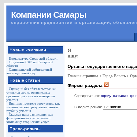
Компании Самары
справочник предприятий и организаций, объявлен
Новые компании
Я
ищу:
Прокуратура Самарской области
Отделение СФР по Самарской
Органы государственного надз
области
Одиннадцатый арбитражный
апелляционный суд
Главная страница
Город. Власть
Орг
Новые статьи
Фирмы раздела
Сценарий без обязательства: как
открытая форма религиозных
Сортировать по:
городу
названию
цен
организаций снижает конверсию
участия
Видимая простота творчества: как
Выберите регион:
иллюзия лёгкого результата снижает
глубину участия
Скрытая цена расписания: как
фиксированные слоты ломают
экономику творческих услуг
Пресс-релизы