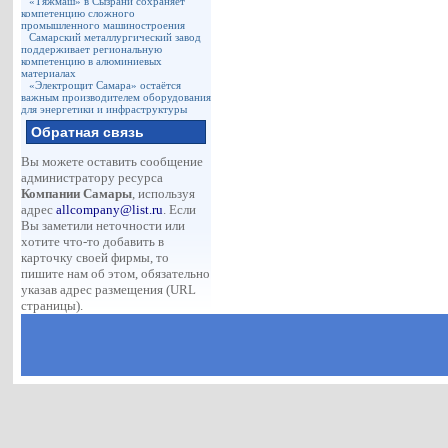
«Тяжмаш» в Сызрани сохраняет
компетенцию сложного
промышленного машиностроения
Самарский металлургический завод
поддерживает региональную
компетенцию в алюминиевых
материалах
«Электрощит Самара» остаётся
важным производителем оборудования
для энергетики и инфраструктуры
Обратная связь
Вы можете оставить сообщение
администратору ресурса
Компании Самары
, используя
адрес
allcompany@list.ru
. Если
Вы заметили неточности или
хотите что-то добавить в
карточку своей фирмы, то
пишите нам об этом, обязательно
указав адрес размещения (URL
страницы).