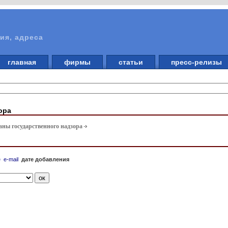
ия, адреса
главная
фирмы
статьи
пресс-релизы
ора
аны государственного надзора
е
e-mail
дате добавления