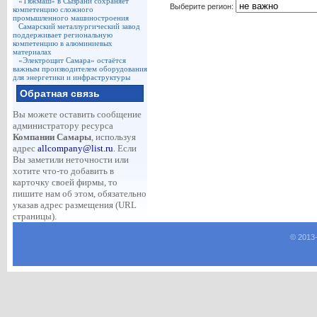
«Тяжмаш» в Сызрани сохраняет
Выберите регион:
компетенцию сложного
промышленного машиностроения
Самарский металлургический завод
поддерживает региональную
компетенцию в алюминиевых
материалах
«Электрощит Самара» остаётся
важным производителем оборудования
для энергетики и инфраструктуры
Обратная связь
Вы можете оставить сообщение
администратору ресурса
Компании Самары
, используя
адрес
allcompany@list.ru
. Если
Вы заметили неточности или
хотите что-то добавить в
карточку своей фирмы, то
пишите нам об этом, обязательно
указав адрес размещения (URL
страницы).
© 2013