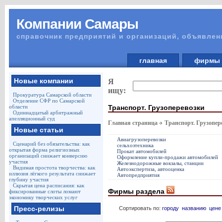
Компании Самары
справочник предприятий и организаций, объявлен
главная
фирм
Новые компании
Я
ищу:
Прокуратура Самарской области
Отделение СФР по Самарской
Транспорт. Грузоперевозки
области
Одиннадцатый арбитражный
апелляционный суд
Главная страница
Транспорт. Грузопер
Новые статьи
Авиагрузоперевозки
Сценарий без обязательства: как
сельхозтехника
открытая форма религиозных
Прокат автомобилей
организаций снижает конверсию
Оформление купли-продажи автомобилей
участия
Железнодорожные вокзалы, станции
Видимая простота творчества: как
Автоэкспертиза, автооценка
иллюзия лёгкого результата снижает
Автопредприятия
глубину участия
Скрытая цена расписания: как
Фирмы раздела
фиксированные слоты ломают
экономику творческих услуг
Пресс-релизы
Сортировать по:
городу
названию
цене