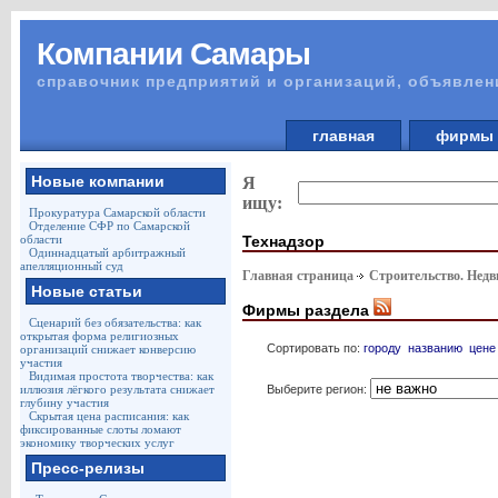
Компании Самары
справочник предприятий и организаций, объявлен
главная
фирм
Новые компании
Я
ищу:
Прокуратура Самарской области
Отделение СФР по Самарской
Технадзор
области
Одиннадцатый арбитражный
апелляционный суд
Главная страница
Строительство. Недв
Новые статьи
Фирмы раздела
Сценарий без обязательства: как
открытая форма религиозных
Сортировать по:
городу
названию
цене
организаций снижает конверсию
участия
Видимая простота творчества: как
Выберите регион:
иллюзия лёгкого результата снижает
глубину участия
Скрытая цена расписания: как
фиксированные слоты ломают
экономику творческих услуг
Пресс-релизы