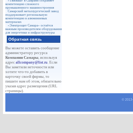
«Тяжмаш» в Сызрани сохраняет
компетенцию сложного
промышленного машиностроения
Самарский металлургический завод
поддерживает региональную
компетенцию в алюминиевых
материалах
«Электрощит Самара» остаётся
важным производителем оборудования
для энергетики и инфраструктуры
Обратная связь
Вы можете оставить сообщение
администратору ресурса
Компании Самары
, используя
адрес
allcompany@list.ru
. Если
Вы заметили неточности или
хотите что-то добавить в
карточку своей фирмы, то
пишите нам об этом, обязательно
указав адрес размещения (URL
страницы).
© 2013