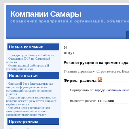
Компании Самары
справочник предприятий и организаций, объявлен
Новые компании
Я
ищу:
Прокуратура Самарской области
Отделение СФР по Самарской
Реконструкция и капремонт зд
области
Одиннадцатый арбитражный
апелляционный суд
Главная страница
Строительство. Нед
Новые статьи
Фирмы раздела
Сценарий без обязательства: как
открытая форма религиозных
Сортировать по:
городу
названию
цен
организаций снижает конверсию
участия
Видимая простота творчества: как
Выберите регион:
иллюзия лёгкого результата снижает
глубину участия
Скрытая цена расписания: как
фиксированные слоты ломают
экономику творческих услуг
Пресс-релизы