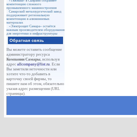
«Тяжмаш» в Сызрани сохраняет
компетенцию сложного
промышленного машиностроения
Самарский металлургический завод
поддерживает региональную
компетенцию в алюминиевых
материалах
«Электрощит Самара» остаётся
важным производителем оборудования
для энергетики и инфраструктуры
Обратная связь
Вы можете оставить сообщение
администратору ресурса
Компании Самары
, используя
адрес
allcompany@list.ru
. Если
Вы заметили неточности или
хотите что-то добавить в
карточку своей фирмы, то
пишите нам об этом, обязательно
указав адрес размещения (URL
страницы).