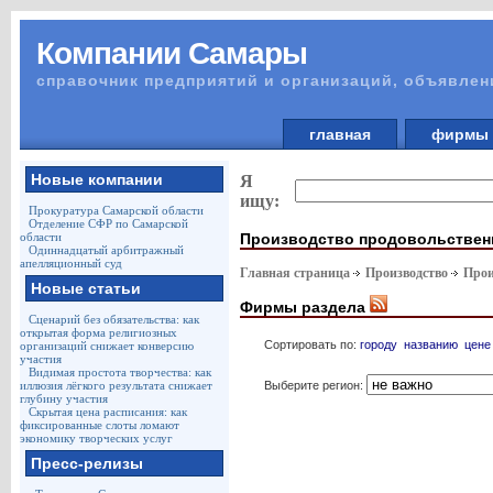
Компании Самары
справочник предприятий и организаций, объявлен
главная
фирм
Новые компании
Я
ищу:
Прокуратура Самарской области
Отделение СФР по Самарской
Производство продовольствен
области
Одиннадцатый арбитражный
апелляционный суд
Главная страница
Производство
Прои
Новые статьи
Фирмы раздела
Сценарий без обязательства: как
открытая форма религиозных
Сортировать по:
городу
названию
цене
организаций снижает конверсию
участия
Видимая простота творчества: как
Выберите регион:
иллюзия лёгкого результата снижает
глубину участия
Скрытая цена расписания: как
фиксированные слоты ломают
экономику творческих услуг
Пресс-релизы