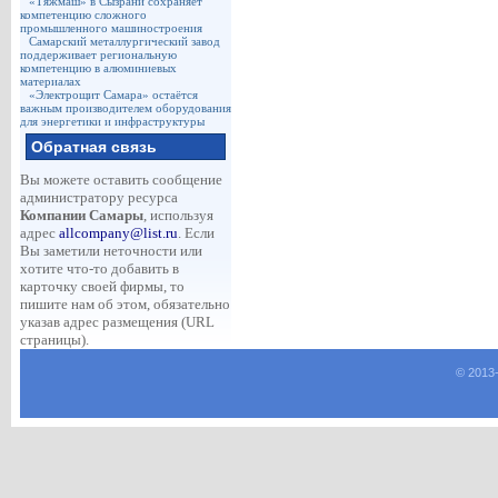
«Тяжмаш» в Сызрани сохраняет
компетенцию сложного
промышленного машиностроения
Самарский металлургический завод
поддерживает региональную
компетенцию в алюминиевых
материалах
«Электрощит Самара» остаётся
важным производителем оборудования
для энергетики и инфраструктуры
Обратная связь
Вы можете оставить сообщение
администратору ресурса
Компании Самары
, используя
адрес
allcompany@list.ru
. Если
Вы заметили неточности или
хотите что-то добавить в
карточку своей фирмы, то
пишите нам об этом, обязательно
указав адрес размещения (URL
страницы).
© 2013