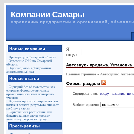
Компании Самары
справочник предприятий и организаций, объявлен
Новые компании
Я
ищу:
Прокуратура Самарской области
Отделение СФР по Самарской
Автозвук - продажа. Установка
области
Одиннадцатый арбитражный
апелляционный суд
Главная страница
Автосервис. Автото
Новые статьи
Фирмы раздела
Сценарий без обязательства: как
открытая форма религиозных
Сортировать по:
городу
названию
цен
организаций снижает конверсию
участия
Видимая простота творчества: как
Выберите регион:
иллюзия лёгкого результата снижает
глубину участия
Скрытая цена расписания: как
фиксированные слоты ломают
экономику творческих услуг
Пресс-релизы