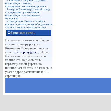
«Тяжмаш» в Сызрани сохраняет
компетенцию сложного
промышленного машиностроения
Самарский металлургический завод
поддерживает региональную
компетенцию в алюминиевых
материалах
«Электрощит Самара» остаётся
важным производителем оборудования
для энергетики и инфраструктуры
Обратная связь
Вы можете оставить сообщение
администратору ресурса
Компании Самары
, используя
адрес
allcompany@list.ru
. Если
Вы заметили неточности или
хотите что-то добавить в
карточку своей фирмы, то
пишите нам об этом, обязательно
указав адрес размещения (URL
страницы).