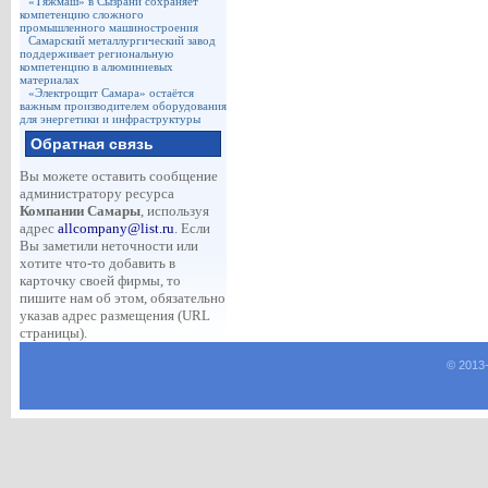
«Тяжмаш» в Сызрани сохраняет
компетенцию сложного
промышленного машиностроения
Самарский металлургический завод
поддерживает региональную
компетенцию в алюминиевых
материалах
«Электрощит Самара» остаётся
важным производителем оборудования
для энергетики и инфраструктуры
Обратная связь
Вы можете оставить сообщение
администратору ресурса
Компании Самары
, используя
адрес
allcompany@list.ru
. Если
Вы заметили неточности или
хотите что-то добавить в
карточку своей фирмы, то
пишите нам об этом, обязательно
указав адрес размещения (URL
страницы).
© 2013