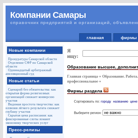
Компании Самары
справочник предприятий и организаций, объявлен
главная
фирм
Новые компании
Я
ищу:
Прокуратура Самарской области
Отделение СФР по Самарской
Образование высшее, дополни
области
Одиннадцатый арбитражный
апелляционный суд
Главная страница
Образование. Работа
Новые статьи
профессиональное
Сценарий без обязательства: как
Фирмы раздела
открытая форма религиозных
организаций снижает конверсию
участия
Сортировать по:
городу
названию
цене
Видимая простота творчества: как
иллюзия лёгкого результата снижает
глубину участия
Выберите регион:
Скрытая цена расписания: как
фиксированные слоты ломают
экономику творческих услуг
Пресс-релизы