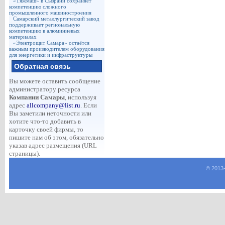
«Тяжмаш» в Сызрани сохраняет
компетенцию сложного
промышленного машиностроения
Самарский металлургический завод
поддерживает региональную
компетенцию в алюминиевых
материалах
«Электрощит Самара» остаётся
важным производителем оборудования
для энергетики и инфраструктуры
Обратная связь
Вы можете оставить сообщение
администратору ресурса
Компании Самары
, используя
адрес
allcompany@list.ru
. Если
Вы заметили неточности или
хотите что-то добавить в
карточку своей фирмы, то
пишите нам об этом, обязательно
указав адрес размещения (URL
страницы).
© 2013