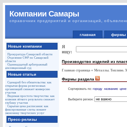
Компании Самары
справочник предприятий и организаций, объявлен
главная
фирм
Новые компании
Я
ищу:
Прокуратура Самарской области
Отделение СФР по Самарской
Производство изделий из плас
области
Одиннадцатый арбитражный
апелляционный суд
Главная страница
Металлы. Топливо. 
Новые статьи
Фирмы раздела
Сценарий без обязательства: как
открытая форма религиозных
Сортировать по:
городу
названию
цене
организаций снижает конверсию
участия
Видимая простота творчества: как
Выберите регион:
иллюзия лёгкого результата снижает
глубину участия
Скрытая цена расписания: как
фиксированные слоты ломают
экономику творческих услуг
Пресс-релизы